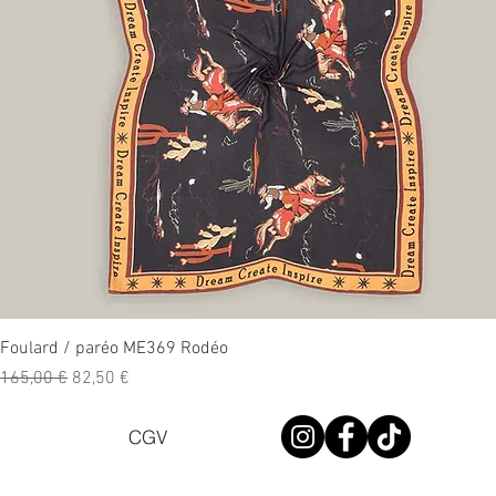
Aperçu rapide
Foulard / paréo ME369 Rodéo
Prix original
Prix promotionnel
165,00 €
82,50 €
CGV