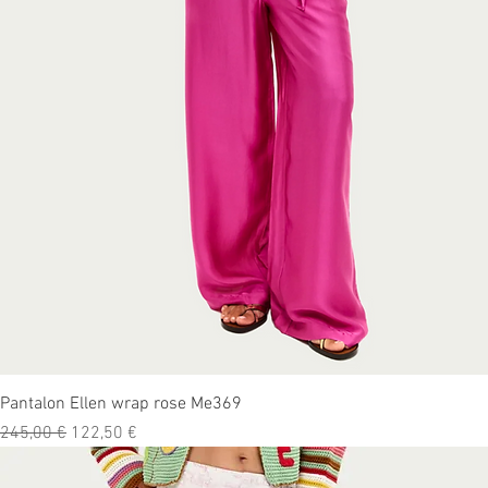
Aperçu rapide
Pantalon Ellen wrap rose Me369
Prix original
Prix promotionnel
245,00 €
122,50 €