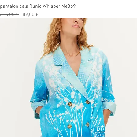
Aperçu rapide
pantalon cala Runic Whisper Me369
Prix original
Prix promotionnel
315,00 €
189,00 €