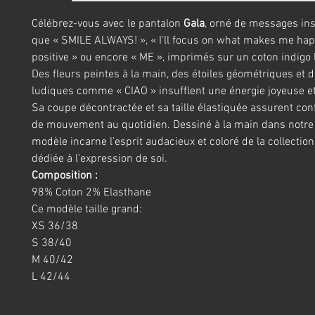
Célébrez-vous avec le pantalon
Gala
, orné de messages ins
que « SMILE ALWAYS! », « I’ll focus on what makes me hap
positive » ou encore « ME », imprimés sur un coton indigo
Des fleurs peintes à la main, des étoiles géométriques et 
ludiques comme « CIAO » insufflent une énergie joyeuse et
Sa coupe décontractée et sa taille élastiquée assurent confo
de mouvement au quotidien. Dessiné à la main dans notre 
modèle incarne l’esprit audacieux et coloré de la collectio
dédiée à l’expression de soi.
Composition :
98% Coton 2% Elasthane
Ce modèle taille grand:
XS 36/38
S 38/40
M 40/42
L 42/44