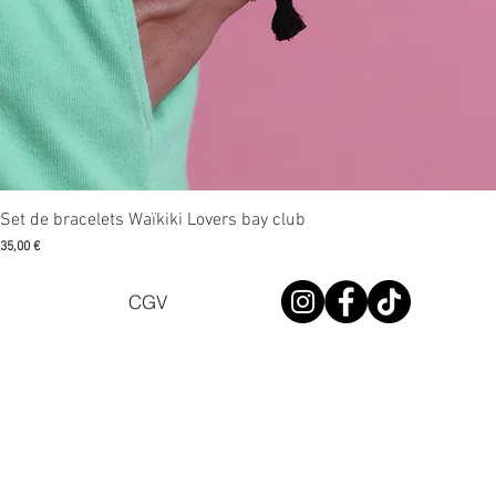
Aperçu rapide
Set de bracelets Waïkiki Lovers bay club
Prix
35,00 €
CGV