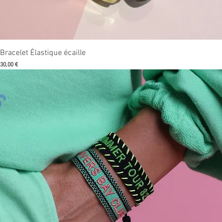
Aperçu rapide
Bracelet Élastique écaille
Prix
30,00 €