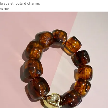
Aperçu rapide
bracelet foulard charms
Prix
39,00 €