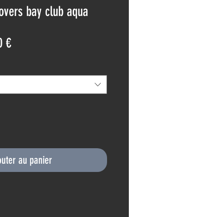
 lovers bay club aqua
Prix
0 €
nal
promotionnel
outer au panier