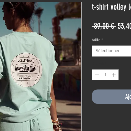
t-shirt volley
Prix
 89,00 € 
53,4
origi
taille
*
Sélectionner
Quantité
*
Aj