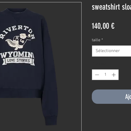
sweatshirt slo
Prix
140,00 €
taille
*
Sélectionner
Quantité
*
Aj