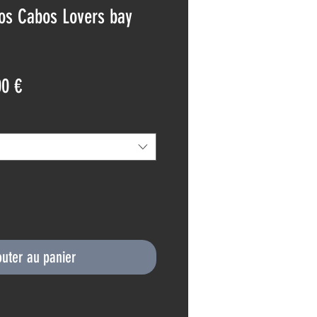
os Cabos Lovers bay
Prix
00 €
nal
promotionnel
outer au panier