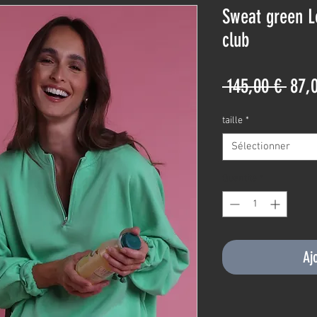
Sweat green L
club
Prix
 145,00 € 
87,
origi
taille
*
Sélectionner
Quantité
*
Aj