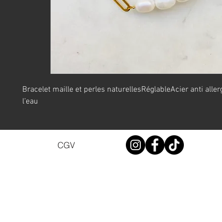
Bracelet maille et perles naturellesRéglableAcier anti allerg
l’eau
CGV